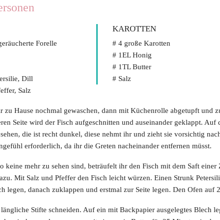
ersonen
KAROTTEN
 geräucherte Forelle
# 4 große Karotten
# 1EL Honig
# 1TL Butter
ersilie, Dill
# Salz
effer, Salz
ir zu Hause nochmal gewaschen, dann mit Küchenrolle abgetupft und z
eren Seite wird der Fisch aufgeschnitten und auseinander geklappt. Auf d
sehen, die ist recht dunkel, diese nehmt ihr und zieht sie vorsichtig na
eingefühl erforderlich, da ihr die Greten nacheinander entfernen müsst.
o keine mehr zu sehen sind, beträufelt ihr den Fisch mit dem Saft einer 
azu. Mit Salz und Pfeffer den Fisch leicht würzen. Einen Strunk Petersil
h legen, danach zuklappen und erstmal zur Seite legen. Den Ofen auf 
 längliche Stifte schneiden. Auf ein mit Backpapier ausgelegtes Blech l