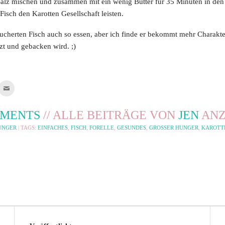
 Salz mischen und zusammen mit ein wenig Butter für 35 Minuten in de
Fisch den Karotten Gesellschaft leisten.
äucherten Fisch auch so essen, aber ich finde er bekommt mehr Charakt
t und gebacken wird. ;)
cken,
Klicken,
m
um
i
dies
mblr
einem
Freund
MMENTS
// ALLE BEITRÄGE VON
JEN
ANZ
len
via
ird
E-
NGER
| TAGS:
EINFACHES
,
FISCH
,
FORELLE
,
GESUNDES
,
GROSSER HUNGER
,
KAROTT
Mail
uem
zu
nster
senden
öffnet)
(Wird
in
neuem
Fenster
geöffnet)