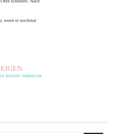
n Ofen schieben. Nach
er, wenn er nochmal
EIGEN
EN
,
REZEPTE
|
PERMALINK