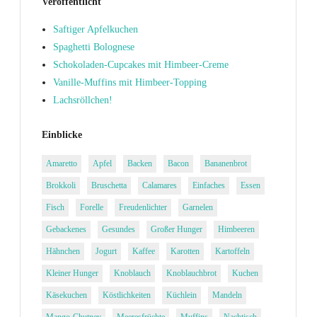
Veröffentlicht
Saftiger Apfelkuchen
Spaghetti Bolognese
Schokoladen-Cupcakes mit Himbeer-Creme
Vanille-Muffins mit Himbeer-Topping
Lachsröllchen!
Einblicke
Amaretto
Apfel
Backen
Bacon
Bananenbrot
Brokkoli
Bruschetta
Calamares
Einfaches
Essen
Fisch
Forelle
Freudenlichter
Garnelen
Gebackenes
Gesundes
Großer Hunger
Himbeeren
Hähnchen
Jogurt
Kaffee
Karotten
Kartoffeln
Kleiner Hunger
Knoblauch
Knoblauchbrot
Kuchen
Käsekuchen
Köstlichkeiten
Küchlein
Mandeln