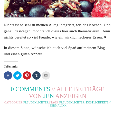
Nichts ist so sehr in meinen Alltag integriert, wie das Kochen. Und
genau deswegen, möchte ich dieses hier auch thematisieren. Denn
nichts bereitet so viel Freude, wie ein wirklich leckeres Essen. ♥
In diesem Sinne, wünsche ich euch viel Spaß auf meinem Blog
und einen guten Appetit!
Teilen mit:
Auf
Klicken,
Klicken,
Klicken,
Klicken,
Facebook
um
um
um
um
teilen
auf
bei
bei
dies
(Wird
Twitter
Pinterest
Tumblr
einem
in
zu
zu
zu
Freund
0 COMMENTS
// ALLE BEITRÄGE
neuem
teilen
teilen
teilen
via
Fenster
(Wird
(Wird
(Wird
E-
VON
JEN
ANZEIGEN
geöffnet)
in
in
in
Mail
neuem
neuem
neuem
zu
Fenster
Fenster
Fenster
senden
CATEGORIES:
FREUDENLICHTER
| TAGS:
FREUDENLICHTER
,
KÖSTLICHKEITEN
geöffnet)
geöffnet)
geöffnet)
(Wird
|
PERMALINK
in
neuem
Fenster