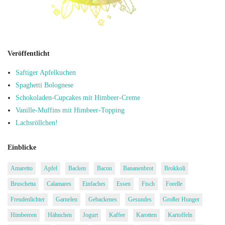
Veröffentlicht
Saftiger Apfelkuchen
Spaghetti Bolognese
Schokoladen-Cupcakes mit Himbeer-Creme
Vanille-Muffins mit Himbeer-Topping
Lachsröllchen!
Einblicke
Amaretto
Apfel
Backen
Bacon
Bananenbrot
Brokkoli
Bruschetta
Calamares
Einfaches
Essen
Fisch
Forelle
Freudenlichter
Garnelen
Gebackenes
Gesundes
Großer Hunger
Himbeeren
Hähnchen
Jogurt
Kaffee
Karotten
Kartoffeln