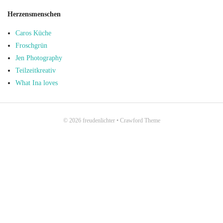
Herzensmenschen
Caros Küche
Froschgrün
Jen Photography
Teilzeitkreativ
What Ina loves
© 2026
freudenlichter
•
Crawford Theme