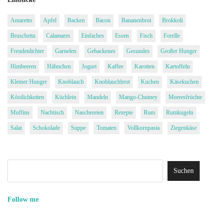
Amaretto
Apfel
Backen
Bacon
Bananenbrot
Brokkoli
Bruschetta
Calamares
Einfaches
Essen
Fisch
Forelle
Freudenlichter
Garnelen
Gebackenes
Gesundes
Großer Hunger
Himbeeren
Hähnchen
Jogurt
Kaffee
Karotten
Kartoffeln
Kleiner Hunger
Knoblauch
Knoblauchbrot
Kuchen
Käsekuchen
Köstlichkeiten
Küchlein
Mandeln
Mango-Chutney
Meeresfrüchte
Muffins
Nachtisch
Naschereien
Rezepte
Rum
Rumkugeln
Salat
Schokolade
Suppe
Tomaten
Vollkornpasta
Ziegenkäse
Follow me