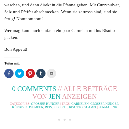
waschen, und dann direkt in die Pfanne geben. Mit Currypulver,
Salz und Pfeffer abschmecken. Wenn sie zartrosa sind, sind sie
fertig! Nomnomnom!
Wer mag kann auch einfach ein paar Garnelen mit ins Risotto
packen.
Bon Appetit!
Teilen mit:
Auf
Klicken,
Klicken,
Klicken,
Klicken,
Facebook
um
um
um
um
teilen
auf
bei
bei
dies
(Wird
Twitter
Pinterest
Tumblr
einem
in
zu
zu
zu
Freund
0 COMMENTS
// ALLE BEITRÄGE
neuem
teilen
teilen
teilen
via
Fenster
(Wird
(Wird
(Wird
E-
VON
JEN
ANZEIGEN
geöffnet)
in
in
in
Mail
neuem
neuem
neuem
zu
Fenster
Fenster
Fenster
senden
CATEGORIES:
GROSSER HUNGER
| TAGS:
GARNELEN
,
GROSSER HUNGER
,
geöffnet)
geöffnet)
geöffnet)
(Wird
KÜRBIS
,
NOVEMBER
,
REIS
,
REZEPTE
,
RISOTTO
,
SCAMPI
|
PERMALINK
in
neuem
• • •
Fenster
geöffnet)