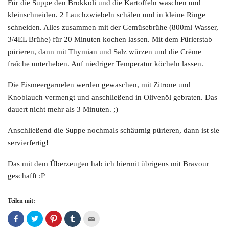
Für die Suppe den Brokkoli und die Kartoffeln waschen und
kleinschneiden. 2 Lauchzwiebeln schälen und in kleine Ringe
schneiden. Alles zusammen mit der Gemüsebrühe (800ml Wasser,
3/4EL Brühe) für 20 Minuten kochen lassen. Mit dem Pürierstab
pürieren, dann mit Thymian und Salz würzen und die Crème
fraîche unterheben. Auf niedriger Temperatur köcheln lassen.
Die Eismeergarnelen werden gewaschen, mit Zitrone und
Knoblauch vermengt und anschließend in Olivenöl gebraten. Das
dauert nicht mehr als 3 Minuten. ;)
Anschließend die Suppe nochmals schäumig pürieren, dann ist sie
servierfertig!
Das mit dem Überzeugen hab ich hiermit übrigens mit Bravour
geschafft :P
Teilen mit:
Auf
Klicken,
Klicken,
Klicken,
Klicken,
Facebook
um
um
um
um