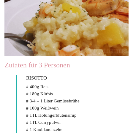
Zutaten für 3 Personen
RISOTTO
# 400g Reis
# 180g Kürbis
# 3/4 – 1 Liter Gemüsebrühe
# 100g Weißwein
# 1TL Holungerblütensirup
# 1TL Currypulver
# 1 Knoblauchzehe