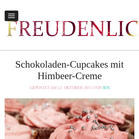
Toggle
navigation
Schokoladen-Cupcakes mit
Himbeer-Creme
GEPOSTET AM 22. OKTOBER 2015 VON
JEN