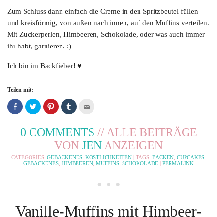
Zum Schluss dann einfach die Creme in den Spritzbeutel füllen
und kreisförmig, von außen nach innen, auf den Muffins verteilen.
Mit Zuckerperlen, Himbeeren, Schokolade, oder was auch immer
ihr habt, garnieren. :)
Ich bin im Backfieber! ♥
Teilen mit:
Auf
Klicken,
Klicken,
Klicken,
Klicken,
Facebook
um
um
um
um
teilen
auf
bei
bei
dies
(Wird
Twitter
Pinterest
Tumblr
einem
in
zu
zu
zu
Freund
0 COMMENTS
// ALLE BEITRÄGE
neuem
teilen
teilen
teilen
via
Fenster
(Wird
(Wird
(Wird
E-
VON
JEN
ANZEIGEN
geöffnet)
in
in
in
Mail
neuem
neuem
neuem
zu
Fenster
Fenster
Fenster
senden
CATEGORIES:
GEBACKENES
,
KÖSTLICHKEITEN
| TAGS:
BACKEN
,
CUPCAKES
,
geöffnet)
geöffnet)
geöffnet)
(Wird
GEBACKENES
,
HIMBEEREN
,
MUFFINS
,
SCHOKOLADE
|
PERMALINK
in
neuem
• • •
Fenster
geöffnet)
Vanille-Muffins mit Himbeer-