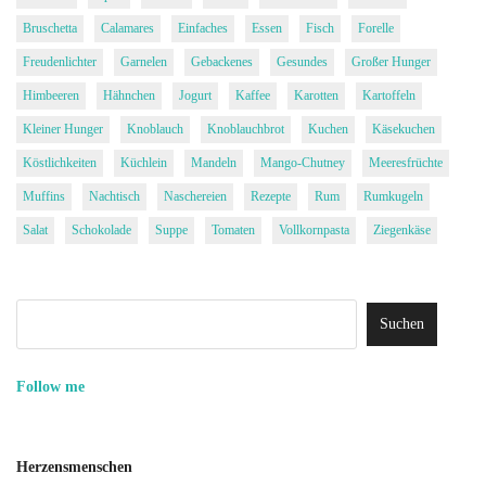
Bruschetta
Calamares
Einfaches
Essen
Fisch
Forelle
Freudenlichter
Garnelen
Gebackenes
Gesundes
Großer Hunger
Himbeeren
Hähnchen
Jogurt
Kaffee
Karotten
Kartoffeln
Kleiner Hunger
Knoblauch
Knoblauchbrot
Kuchen
Käsekuchen
Köstlichkeiten
Küchlein
Mandeln
Mango-Chutney
Meeresfrüchte
Muffins
Nachtisch
Naschereien
Rezepte
Rum
Rumkugeln
Salat
Schokolade
Suppe
Tomaten
Vollkornpasta
Ziegenkäse
Follow me
Herzensmenschen