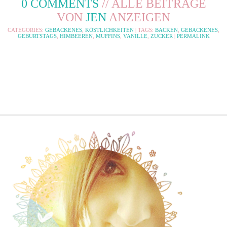
0 COMMENTS
// ALLE BEITRÄGE
neuem
teilen
teilen
teilen
via
Fenster
(Wird
(Wird
(Wird
E-
VON
JEN
ANZEIGEN
geöffnet)
in
in
in
Mail
neuem
neuem
neuem
zu
Fenster
Fenster
Fenster
senden
CATEGORIES:
GEBACKENES
,
KÖSTLICHKEITEN
| TAGS:
BACKEN
,
GEBACKENES
,
geöffnet)
geöffnet)
geöffnet)
(Wird
GEBURTSTAGS
,
HIMBEEREN
,
MUFFINS
,
VANILLE
,
ZUCKER
|
PERMALINK
in
neuem
Fenster
geöffnet)