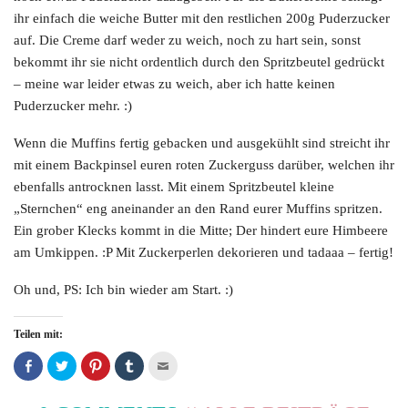
ihr einfach die weiche Butter mit den restlichen 200g Puderzucker
auf. Die Creme darf weder zu weich, noch zu hart sein, sonst
bekommt ihr sie nicht ordentlich durch den Spritzbeutel gedrückt
– meine war leider etwas zu weich, aber ich hatte keinen
Puderzucker mehr. :)
Wenn die Muffins fertig gebacken und ausgekühlt sind streicht ihr
mit einem Backpinsel euren roten Zuckerguss darüber, welchen ihr
ebenfalls antrocknen lasst. Mit einem Spritzbeutel kleine
„Sternchen“ eng aneinander an den Rand eurer Muffins spritzen.
Ein grober Klecks kommt in die Mitte; Der hindert eure Himbeere
am Umkippen. :P Mit Zuckerperlen dekorieren und tadaaa – fertig!
Oh und, PS: Ich bin wieder am Start. :)
Teilen mit:
Auf
Klicken,
Klicken,
Klicken,
Klicken,
Facebook
um
um
um
um
teilen
auf
bei
bei
dies
(Wird
Twitter
Pinterest
Tumblr
einem
in
zu
zu
zu
Freund